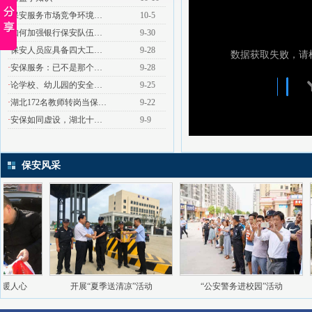
·
保安服务市场竞争环境…
10-5
·
如何加强银行保安队伍…
9-30
·
保安人员应具备四大工…
9-28
·
安保服务：已不是那个…
9-28
·
论学校、幼儿园的安全…
9-25
·
湖北172名教师转岗当保…
9-22
·
安保如同虚设，湖北十…
9-9
保安风采
暖人心
开展“夏季送清凉”活动
“公安警务进校园”活动