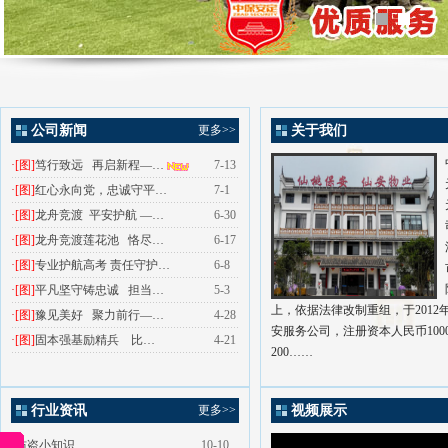
公司新闻
更多>>
关于我们
·
[图]
笃行致远 再启新程—…
7-13
·
[图]
红心永向党，忠诚守平…
7-1
·
[图]
龙舟竞渡 平安护航 —…
6-30
·
[图]
龙舟竞渡莲花池 恪尽…
6-17
·
[图]
专业护航高考 责任守护…
6-8
·
[图]
平凡坚守铸忠诚 担当…
5-3
上，依据法律改制重组，于201
·
[图]
豫见美好 聚力前行—…
4-28
安服务公司，注册资本人民币100
·
[图]
固本强基励精兵 比…
4-21
200……
行业资讯
更多>>
视频展示
·
防盗小知识
10-10