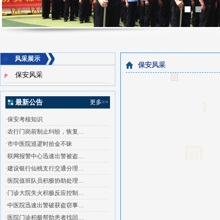
风采展示
保安风采
保安风采
最新公告
更多>>
·
保安考核知识
·
农行门岗前制止纠纷，恢复…
·
市中医院巡逻时拾金不昧
·
联网报警中心迅速出警被盗…
·
建设银行仙桃支行交通分理…
·
医院值班队员积极协助处理…
·
门诊大院失火积极反应控制…
·
中医院迅速出警破获盗窃事…
·
医院门诊积极帮助患者找回…