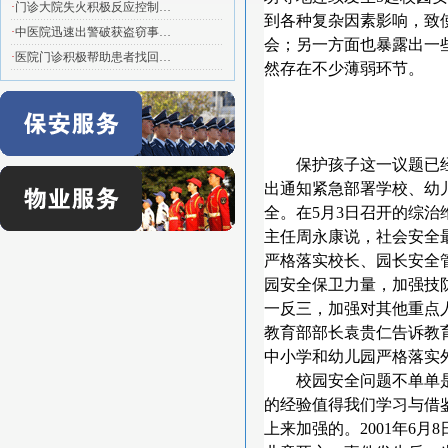
·
门诊大院失火积极反应控制…
到各种复杂因素影响，致
·
中医院迅速出警破获盗窃事…
会；另一方面也暴露出一
·
医院门诊积极帮助患者找回…
然存在不少薄弱环节。
保护孩子这一议题已
出通知紧急部署学校、幼
全。在
5
月
3
日
召开的综治
主任周永康说，社会安全
严格落实校长、园长安全
园安全保卫力量，加强技
一反三，加强对其他重点
教育部部长袁贵仁告诉教
中小学和幼儿园严格落实
校园安全问题不单单
的经验值得我们学习与借
上来加强的。
2001
年
6
月
8