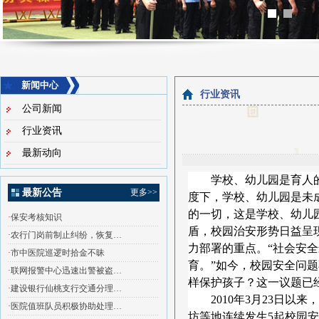
新闻中心
行业资讯
公司新闻
行业资讯
最新动向
学校、幼儿园是育人
最新公告
更多>>
度下，学校、幼儿园是未
的一切，这是学校、幼儿
·
保安考核知识
盾，校园治安形势日益呈
·
农行门岗前制止纠纷，恢复…
力部署的重点。“社会安
·
市中医院巡逻时拾金不昧
育。”如今，校园安全问
·
联网报警中心迅速出警被盗…
样保护孩子？这一议题已经
·
建设银行仙桃支行交通分理…
2010年3
月
23
日
以来，
·
医院值班队员积极协助处理…
坊等地连续发生
5
起校园安