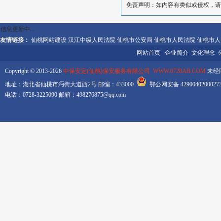
免责声明：如内容有类似或侵权，请
信息更新中...
友情链接：
仙桃网站建设
汉江中级人民法院
仙桃市公安局
仙桃市人民法院
仙桃市人
网站首页
企业简介
文化理念
Copyright © 2013-2026
中保安定(仙桃)保安服务有限公司 WWW.0728AB.COM
未经同
地址：湖北省仙桃市沔街大道西2号 邮编：433000
鄂公网安备 42900402000
电话：0728-3225090 邮箱：498276875@qq.com