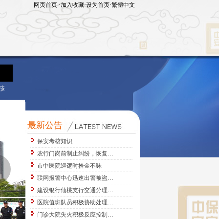
网页首页
·
加入收藏
·
设为首页
·
繁體中文
防、技术防范、物业服务等多元化服务为一体的集团公司，资产总额人民币8000万元
最新公告
保安考核知识
农行门岗前制止纠纷，恢复…
>
市中医院巡逻时拾金不昧
联网报警中心迅速出警被盗…
建设银行仙桃支行交通分理…
医院值班队员积极协助处理…
门诊大院失火积极反应控制…