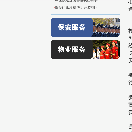
·
中医院迅速出警破获盗窃事…
·
医院门诊积极帮助患者找回…