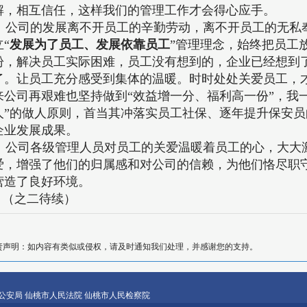
解，相互信任，这样我们的管理工作才会得心应手。
公司的发展离不开员工的辛勤劳动，离不开员工的无私
立“
发展为了员工、发展依靠员工
”管理理念，始终把员工
盼，解决员工实际困难，员工没有想到的，企业已经想到
了。让员工充分感受到集体的温暖。时时处处关爱员工，
来公司再艰难也坚持做到“效益增一分、福利高一份”，我
人”的做人原则，首当其冲落实员工社保、逐年提升保安
企业发展成果。
公司各级管理人员对员工的关爱温暖着员工的心，大大
爱，增强了他们的归属感和对公司的信赖，为他们恪尽职
营造了良好环境。
（之二待续）
责声明：如内容有类似或侵权，请及时通知我们处理，并感谢您的支持。
公安局
仙桃市人民法院
仙桃市人民检察院