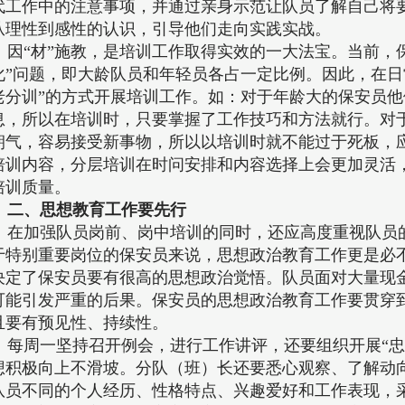
代工作中的注意事项，并通过亲身示范让队员了解自己将
从理性到感性的认识，引导他们走向实践实战。
因“材”施教，是培训工作取得实效的一大法宝。当前，
化”问题，即大龄队员和年轻员各占一定比例。因此，在日
老分训”的方式开展培训工作。如：对于年龄大的保安员
息，所以在培训时，只要掌握了工作技巧和方法就行。对
朝气，容易接受新事物，所以以培训时就不能过于死板，
培训内容，分层培训在时问安排和内容选择上会更加灵活
培训质量。
二、思想教育工作要先行
在加强队员岗前、岗中培训的同时，还应高度重视队员
于特别重要岗位的保安员来说，思想政治教育工作更是必
决定了保安员要有很高的思想政治觉悟。队员面对大量现
可能引发严重的后果。保安员的思想政治教育工作要贯穿到
且要有预见性、持续性。
每周一坚持召开例会，进行工作讲评，还要组织开展“忠
想积极向上不滑坡。分队（班）长还要悉心观察、了解动
队员不同的个人经历、性格特点、兴趣爱好和工作表现，