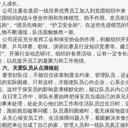
个人成长。
公司注重在基层一线培养优秀员工加入到党团组织中来
党团组织的战斗堡垒作用和先锋模范、助手作用。党员依旧
范岗”、“团员先锋岗”、“护卫安全岗”。在这些先进模范
人物不断涌现，队伍面貌焕然一新。
公司还应充分发挥工会和保安协会的作用，积极组织开
球赛、乒乓球赛、歌咏、演讲比赛及行业知识竞赛等。建立
室”、开展行业动态研讨。组织好各类活动，让有一定专
动，以此提升员工的凝聚力和工作热情。
六、关爱队员从点滴做起
要管好队伍，不能仅仅依靠制度去约束、管理队员，还
员的实际困难。只有这样，才能使队员心向企业，心系企
能。这对于保安员的影响是潜移默化的，能让队员从内心
在日常工作中，班队长要始终把保安员当成自己的亲兄
的事来处理，处处关心他们的工作和生活队员过生日时，
时，跑前跑后嘘寒问暖；队员遇到困难时，毫无保留地提
从关心保安员工作、生活保障问题入手，着眼解决衣食
们都把单位当成了自己的家，管理人员和一线队员真正做