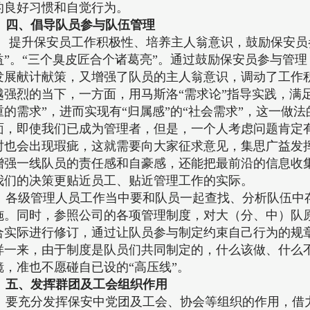
的良好习惯和自觉行为。
四、倡导队员参与队伍管理
提升保安员工作积极性、培养主人翁意识，鼓励保安员参
益”。“三个臭皮匠合个诸葛亮”。通过鼓励保安员参与管
发展献计献策，又增强了队员的主人翁意识，调动了工作
越强烈的当下，一方面，用马斯洛“需求论”指导实践，满足
重的需求”，进而实现有“归属感”的“社会需求”，这一做
面，即使我们已成为管理者，但是，一个人考虑问题肯定
时也会出现瑕疵，这就需要向大家征求意见，集思广益发
增强一线队员的责任感和自豪感，还能把最前沿的信息收
我们的决策更贴近员工、贴近管理工作的实际。
各级管理人员工作当中要和队员一起查找、分析队伍中
施。同时，参照公司的各项管理制度，对大（分、中）队
合实际进行修订，通过让队员参与制定约束自己行为的规
样一来，由于制度是队员们共同制定的，什么该做、什么
镜，准也不愿碰自已设的“高压线”。
五、发挥群团及工会组织作用
要充分发挥保安中党团及工会、协会等组织的作用，借