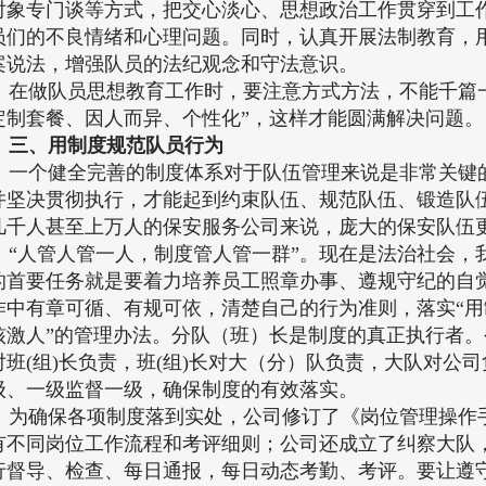
对象专门谈等方式，把交心淡心、思想政治工作贯穿到工
员们的不良情绪和心理问题。同时，认真开展法制教育，
案说法，增强队员的法纪观念和守法意识。
在做队员思想教育工作时，要注意方式方法，不能千篇一
定制套餐、因人而异、个性化”，这样才能圆满解决问题。
三、用制度规范队员行为
一个健全完善的制度体系对于队伍管理来说是非常关键
并坚决贯彻执行，才能起到约束队伍、规范队伍、锻造队
几千人甚至上万人的保安服务公司来说，庞大的保安队伍
“人管人管一人，制度管人管一群”。现在是法治社会，
的首要任务就是要着力培养员工照章办事、遵规守纪的自
作中有章可循、有规可依，清楚自己的行为准则，落实“
核激人”的管理办法。分队（班）长是制度的真正执行者
对班(组)长负责，班(组)长对大（分）队负责，大队对公
级、一级监督一级，确保制度的有效落实。
为确保各项制度落到实处，公司修订了《岗位管理操作
有不同岗位工作流程和考评细则；公司还成立了纠察大队
行督导、检查、每日通报，每日动态考勤、考评。要让遵