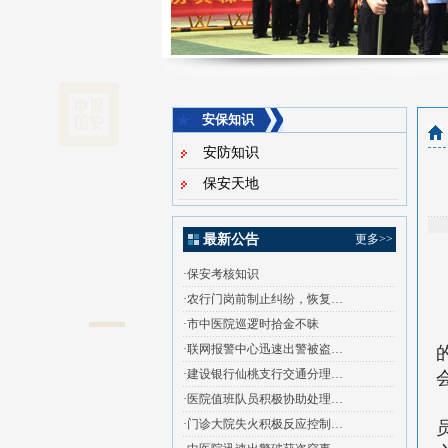
安保知识
安防知识
保安天地
最新公告
更多>>
·
保安考核知识
·
农行门岗前制止纠纷，恢复…
·
市中医院巡逻时拾金不昧
·
联网报警中心迅速出警被盗…
·
建设银行仙桃支行交通分理…
·
医院值班队员积极协助处理…
·
门诊大院失火积极反应控制…