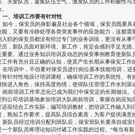
心、关爱队员，凝集队伍士气，激发队员的工作积极性与
合。
一、培训工作要有针对性
如今，保安员的身影遍及社会各个领域，保安员既要具
技能，又要有冷静处理各类突发事件的应急能力，这都需
刚入职的保安员都没有经过专门的业务训练，更没有从事
经历，新队员面对新环境、新工作，肯定会感到手足无措
关重要。通过业务知识培训及动态的保安事例教育使新队
安工作有充分且正确的认知，使其产生长期从事保安工作
在培训中，不但要对保安员进行岗位基本技能培训，还
要有针对性地设计培训课程，确保培训工作的系统性、有
很快进入角色，保持高度热情，使得队伍管理工作水到渠
岗前培训工作常态化已成为我们中保安定的长期做法。
要到公司培训基地参加培训大队岗前培训，掌握在岗应知
官还应结合工作实际，编写培训教材，把培训工作融入到
责，熟知工作要求，提高队员综合素质，为客户提供满意
新队员经过培训分配到班队后，保安班队长要亲自或安排
是一个新队员将理论知识付诸工作实践的过程。“每当有